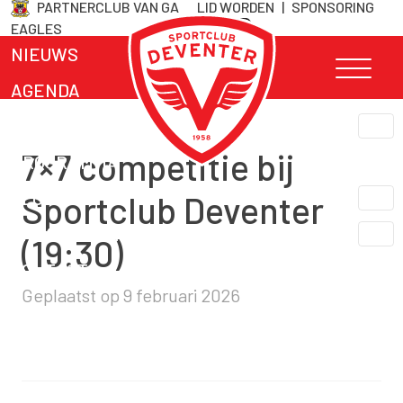
PARTNERCLUB VAN GA
LID WORDEN
|
SPONSORING
Skip
EAGLES
naar
NIEUWS
inhoud
AGENDA
TEAMS
7×7 competitie bij
PROGRAMMA
CLUB INFO
Sportclub Deventer
LIDMAATSCHAP
(19:30)
CONTACT
Geplaatst op
9 februari 2026