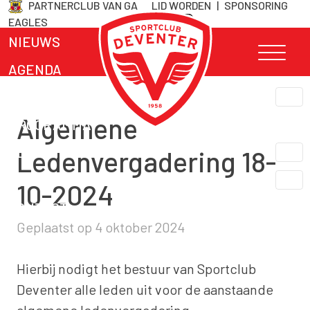
PARTNERCLUB VAN GA
LID WORDEN
|
SPONSORING
Skip
EAGLES
naar
NIEUWS
inhoud
AGENDA
TEAMS
Algemene
PROGRAMMA
CLUB INFO
Ledenvergadering 18-
LIDMAATSCHAP
10-2024
CONTACT
Geplaatst op
4 oktober 2024
Hierbij nodigt het bestuur van Sportclub
Deventer alle leden uit voor de aanstaande
algemene ledenvergadering.