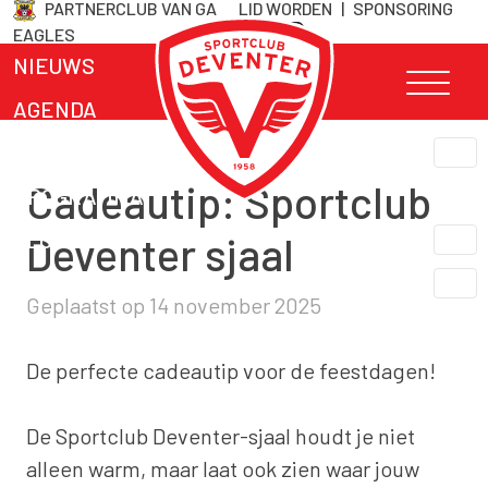
PARTNERCLUB VAN GA
LID WORDEN
|
SPONSORING
Skip
EAGLES
naar
NIEUWS
inhoud
AGENDA
TEAMS
Cadeautip: Sportclub
PROGRAMMA
CLUB INFO
Deventer sjaal
LIDMAATSCHAP
Geplaatst op
14 november 2025
CONTACT
De perfecte cadeautip voor de feestdagen!
De Sportclub Deventer-sjaal houdt je niet
alleen warm, maar laat ook zien waar jouw