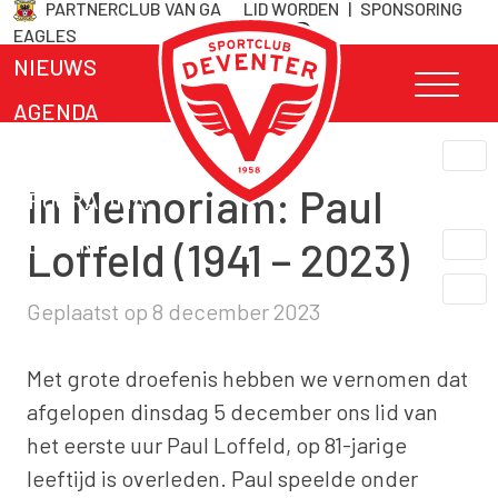
PARTNERCLUB VAN GA
LID WORDEN
|
SPONSORING
Skip
EAGLES
naar
NIEUWS
inhoud
AGENDA
TEAMS
In Memoriam: Paul
PROGRAMMA
CLUB INFO
Loffeld (1941 – 2023)
LIDMAATSCHAP
Geplaatst op
8 december 2023
CONTACT
Met grote droefenis hebben we vernomen dat
afgelopen dinsdag 5 december ons lid van
het eerste uur Paul Loffeld, op 81-jarige
leeftijd is overleden. Paul speelde onder