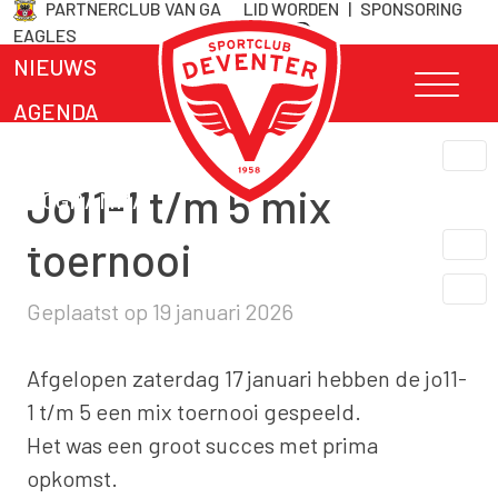
PARTNERCLUB VAN GA
LID WORDEN
|
SPONSORING
Skip
EAGLES
naar
NIEUWS
inhoud
AGENDA
TEAMS
Jo11-1 t/m 5 mix
PROGRAMMA
CLUB INFO
toernooi
LIDMAATSCHAP
Geplaatst op
19 januari 2026
CONTACT
Afgelopen zaterdag 17 januari hebben de jo11-
1 t/m 5 een mix toernooi gespeeld.
Het was een groot succes met prima
opkomst.