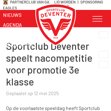
PARTNERCLUB VAN GA
LID WORDEN
|
SPONSORING
Skip
EAGLES
naar
NIEUWS
inhoud
AGENDA
TEAMS
Sportclub Deventer
PROGRAMMA
CLUB INFO
speelt nacompetitie
LIDMAATSCHAP
voor promotie 3e
CONTACT
klasse
Geplaatst op
12 mei 2025
Op de voorlaatste speeldag heeft Sportclub