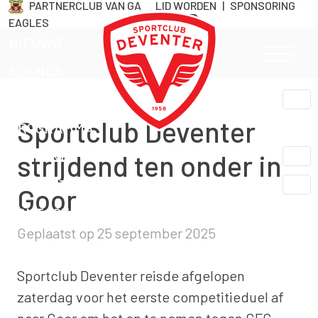
PARTNERCLUB VAN GA
LID WORDEN
|
SPONSORING
Skip
EAGLES
naar
NIEUWS
inhoud
AGENDA
TEAMS
Sportclub Deventer
PROGRAMMA
CLUB INFO
strijdend ten onder in
LIDMAATSCHAP
Goor
CONTACT
Geplaatst op
25 september 2025
Sportclub Deventer reisde afgelopen
zaterdag voor het eerste competitieduel af
naar Goor om het op te nemen tegen GFC.