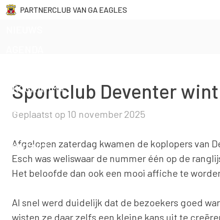
Skip
PARTNERCLUB VAN GA EAGLES
naar
NIEUWS
inhoud
AGENDA
TEAMS
Sportclub Deventer wint
PROGRAMMA
CLUB INFO
Geplaatst op
10 november 2025
LIDMAATSCHAP
Afgelopen zaterdag kwamen de koplopers van De
CONTACT
Esch was weliswaar de nummer één op de ranglijs
Het beloofde dan ook een mooi affiche te worde
Al snel werd duidelijk dat de bezoekers goed w
wisten ze daar zelfs een kleine kans uit te creëre