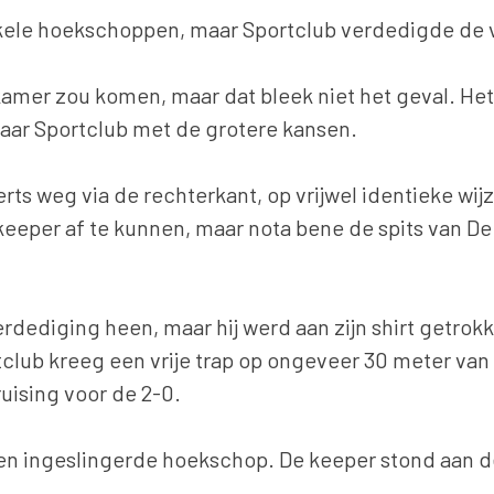
nkele hoekschoppen, maar Sportclub verdedigde de v
amer zou komen, maar dat bleek niet het geval. Het
maar Sportclub met de grotere kansen.
ts weg via de rechterkant, op vrijwel identieke wijze
de keeper af te kunnen, maar nota bene de spits van
rdediging heen, maar hij werd aan zijn shirt getrok
rtclub kreeg een vrije trap op ongeveer 30 meter van
ruising voor de 2-0.
en ingeslingerde hoekschop. De keeper stond aan de