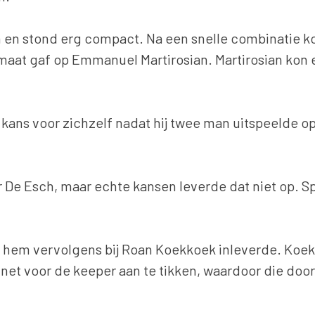
len en stond erg compact. Na een snelle combinati
maat gaf op Emmanuel Martirosian. Martirosian kon e
ns voor zichzelf nadat hij twee man uitspeelde op 
 De Esch, maar echte kansen leverde dat niet op. S
e hem vervolgens bij Roan Koekkoek inleverde. Koek
 net voor de keeper aan te tikken, waardoor die doo